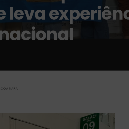
 leva experiênc
 nacional
TACOATIARA