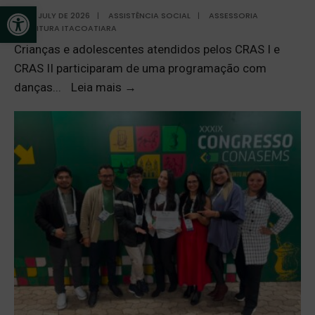
Open toolbar
20 DE JULY DE 2026
|
ASSISTÊNCIA SOCIAL
|
ASSESSORIA
PREFEITURA ITACOATIARA
Crianças e adolescentes atendidos pelos CRAS I e
CRAS II participaram de uma programação com
danças
...
Leia mais
→