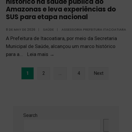
histórico na saúde pública do
Amazonas e leva experiências do
SUS para etapa nacional
8 DE MAY DE 2026
|
SAÚDE
|
ASSESSORIA PREFEITURA ITACOATIARA
A Prefeitura de Itacoatiara, por meio da Secretaria
Municipal de Saúde, alcançou um marco histórico
para a
...
Leia mais
→
1
2
…
4
Next
Search
Search