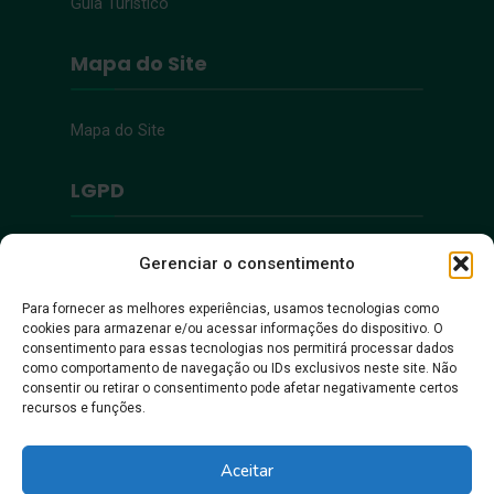
Guia Turístico
Mapa do Site
Mapa do Site
LGPD
Política de Privacidade
Gerenciar o consentimento
Para fornecer as melhores experiências, usamos tecnologias como
Acessibilidade
cookies para armazenar e/ou acessar informações do dispositivo. O
consentimento para essas tecnologias nos permitirá processar dados
como comportamento de navegação ou IDs exclusivos neste site. Não
Acessibilidade
consentir ou retirar o consentimento pode afetar negativamente certos
recursos e funções.
Aceitar