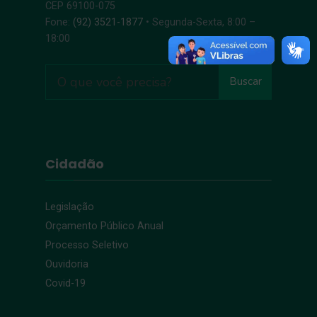
CEP 69100-075
Fone:
(92) 3521-1877
• Segunda-Sexta, 8:00 –
18:00
Buscar
Cidadão
Legislação
Orçamento Público Anual
Processo Seletivo
Ouvidoria
Covid-19