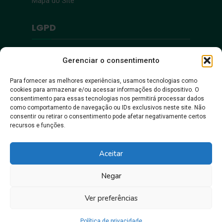
Mapa do Site
LGPD
Política de Privacidade
Gerenciar o consentimento
Para fornecer as melhores experiências, usamos tecnologias como
Acessibilidade
cookies para armazenar e/ou acessar informações do dispositivo. O
consentimento para essas tecnologias nos permitirá processar dados
como comportamento de navegação ou IDs exclusivos neste site. Não
Acessibilidade
consentir ou retirar o consentimento pode afetar negativamente certos
recursos e funções.
Aceitar
Negar
Ver preferências
Juntos, pra gente crescer!
Política de privacidade