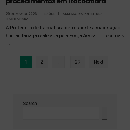
procedimentos em Itacoatiara
29 DE MAY DE 2026
|
SAÚDE
|
ASSESSORIA PREFEITURA
ITACOATIARA
A Prefeitura de Itacoatiara deu suporte à maior ação
humanitária já realizada pela Força Aérea
...
Leia mais
→
1
2
…
27
Next
Search
Search