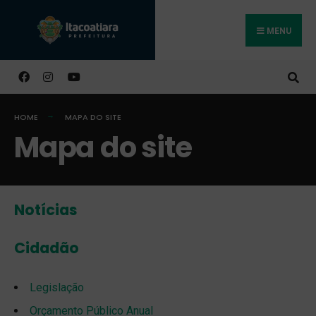
MENU
Buscar
HOME
MAPA DO SITE
Mapa do site
Notícias
Cidadão
Legislação
Orçamento Público Anual