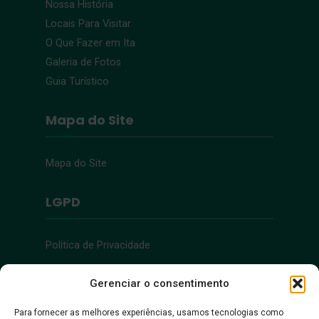
Nossa História
Locais Para Visitar
O Que Fazer em Ita
Galeria de Fotos
Guia Turístico
Mapa do Site
Mapa do Site
LGPD
Política de Privacidade
Acessibilidade
Gerenciar o consentimento
Para fornecer as melhores experiências, usamos tecnologias como