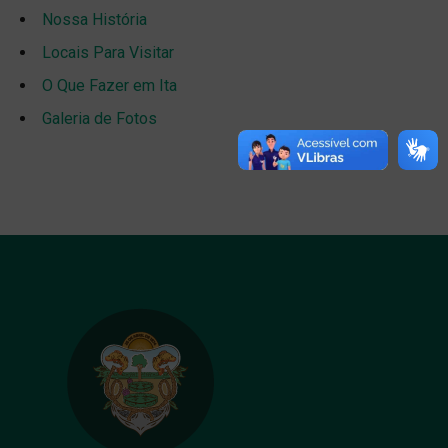
Nossa História
Locais Para Visitar
O Que Fazer em Ita
Galeria de Fotos