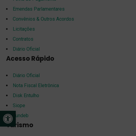
Emendas Parlamentares
Convênios & Outros Acordos
Licitações
Contratos
Diário Oficial
Acesso Rápido
Diário Oficial
Nota Fiscal Eletrônica
Disk Entulho
Siope
Open toolbar
Fundeb
Turismo