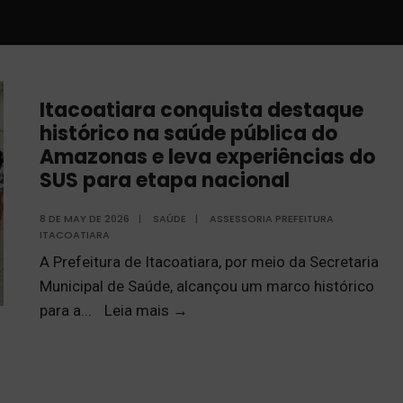
Itacoatiara conquista destaque
histórico na saúde pública do
Amazonas e leva experiências do
SUS para etapa nacional
8 DE MAY DE 2026
|
SAÚDE
|
ASSESSORIA PREFEITURA
ITACOATIARA
A Prefeitura de Itacoatiara, por meio da Secretaria
Municipal de Saúde, alcançou um marco histórico
para a
...
Leia mais
→