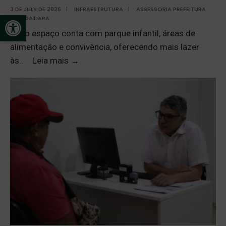
3 DE JULY DE 2026
|
INFRAESTRUTURA
|
ASSESSORIA PREFEITURA
Open toolbar
ITACOATIARA
Novo espaço conta com parque infantil, áreas de
alimentação e convivência, oferecendo mais lazer
às
...
Leia mais
→