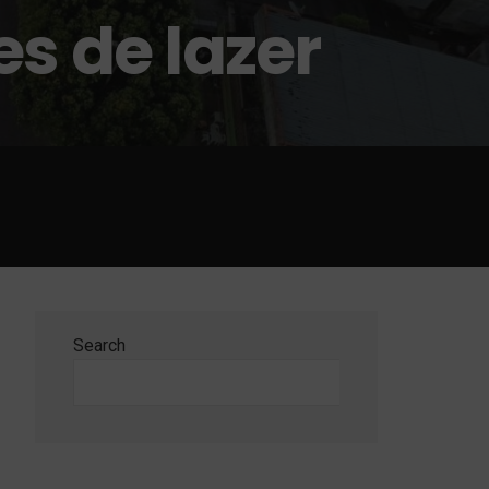
s de lazer
Search
Search