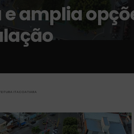
a e amplia opçõe
ulação
FEITURA ITACOATIARA