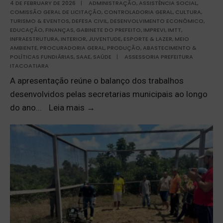
4 DE FEBRUARY DE 2026
|
ADMINISTRAÇÃO
,
ASSISTÊNCIA SOCIAL
,
COMISSÃO GERAL DE LICITAÇÃO
,
CONTROLADORIA GERAL
,
CULTURA,
TURISMO & EVENTOS
,
DEFESA CIVIL
,
DESENVOLVIMENTO ECONÔMICO
,
EDUCAÇÃO
,
FINANÇAS
,
GABINETE DO PREFEITO
,
IMPREVI
,
IMTT
,
INFRAESTRUTURA
,
INTERIOR
,
JUVENTUDE, ESPORTE & LAZER
,
MEIO
AMBIENTE
,
PROCURADORIA GERAL
,
PRODUÇÃO, ABASTECIMENTO &
POLÍTICAS FUNDIÁRIAS
,
SAAE
,
SAÚDE
|
ASSESSORIA PREFEITURA
ITACOATIARA
A apresentação reúne o balanço dos trabalhos
desenvolvidos pelas secretarias municipais ao longo
do ano
...
Leia mais
→