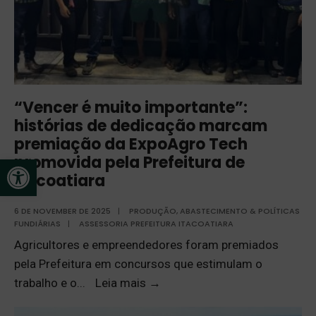
“Vencer é muito importante”:
histórias de dedicação marcam
premiação da ExpoAgro Tech
promovida pela Prefeitura de
Open toolbar
Itacoatiara
6 DE NOVEMBER DE 2025
|
PRODUÇÃO, ABASTECIMENTO & POLÍTICAS
FUNDIÁRIAS
|
ASSESSORIA PREFEITURA ITACOATIARA
Agricultores e empreendedores foram premiados
pela Prefeitura em concursos que estimulam o
trabalho e o
...
Leia mais
→