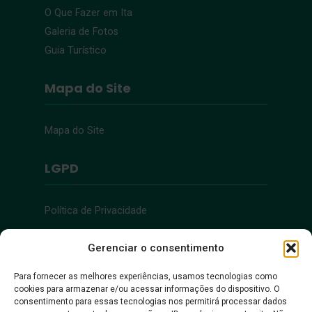
O Que Fazer em Ita
Galeria de Fotos
Guia Turístico
Mapa do Site
Mapa do Site
LGPD
Política de Privacidade
Acessibilidade
Gerenciar o consentimento
Para fornecer as melhores experiências, usamos tecnologias como
cookies para armazenar e/ou acessar informações do dispositivo. O
Acessibilidade
consentimento para essas tecnologias nos permitirá processar dados