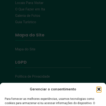
Locais Para Visitar
O Que Fazer em Ita
Galeria de Fotos
Guia Turístico
Mapa do Site
Mapa do Site
LGPD
Política de Privacidade
Acessibilidade
Gerenciar o consentimento
Para fornecer as melhores experiências, usamos tecnologias como
cookies para armazenar e/ou acessar informações do dispositivo. O
Acessibilidade