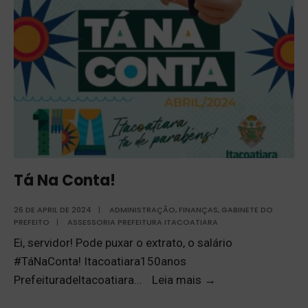
Tá Na Conta!
26 DE APRIL DE 2024
|
ADMINISTRAÇÃO
,
FINANÇAS
,
GABINETE DO
PREFEITO
|
ASSESSORIA PREFEITURA ITACOATIARA
Ei, servidor! Pode puxar o extrato, o salário
#TáNaConta! Itacoatiara150anos
Prefeituradeltacoatiara
...
Leia mais
→