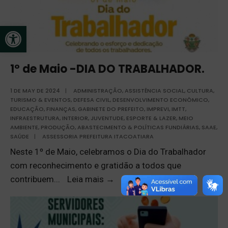
Open toolbar
1º de Maio -DIA DO TRABALHADOR.
1 DE MAY DE 2024
|
ADMINISTRAÇÃO
,
ASSISTÊNCIA SOCIAL
,
CULTURA,
TURISMO & EVENTOS
,
DEFESA CIVIL
,
DESENVOLVIMENTO ECONÔMICO
,
EDUCAÇÃO
,
FINANÇAS
,
GABINETE DO PREFEITO
,
IMPREVI
,
IMTT
,
INFRAESTRUTURA
,
INTERIOR
,
JUVENTUDE, ESPORTE & LAZER
,
MEIO
AMBIENTE
,
PRODUÇÃO, ABASTECIMENTO & POLÍTICAS FUNDIÁRIAS
,
SAAE
,
SAÚDE
|
ASSESSORIA PREFEITURA ITACOATIARA
Neste 1º de Maio, celebramos o Dia do Trabalhador
com reconhecimento e gratidão a todos que
contribuem
...
Leia mais
→