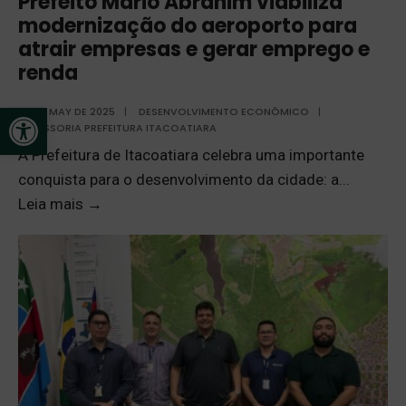
Prefeito Mário Abrahim viabiliza
modernização do aeroporto para
atrair empresas e gerar emprego e
renda
Open toolbar
22 DE MAY DE 2025
|
DESENVOLVIMENTO ECONÔMICO
|
ASSESSORIA PREFEITURA ITACOATIARA
A Prefeitura de Itacoatiara celebra uma importante
conquista para o desenvolvimento da cidade: a
...
Leia mais
→