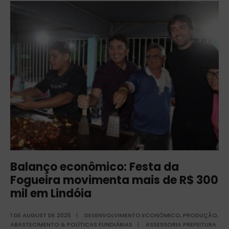
Balanço econômico: Festa da
Fogueira movimenta mais de R$ 300
mil em Lindóia
1 DE AUGUST DE 2025
|
DESENVOLVIMENTO ECONÔMICO
,
PRODUÇÃO,
ABASTECIMENTO & POLÍTICAS FUNDIÁRIAS
|
ASSESSORIA PREFEITURA