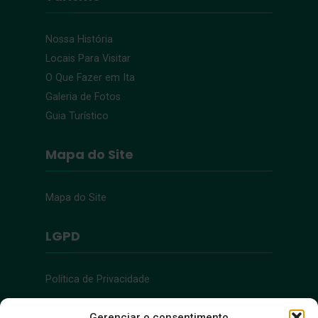
Nossa História
Locais Para Visitar
O Que Fazer em Ita
Galeria de Fotos
Guia Turístico
Mapa do Site
Mapa do Site
LGPD
Política de Privacidade
Acessibilidade
Gerenciar o consentimento