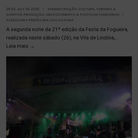
28 DE JULY DE 2025
|
ADMINISTRAÇÃO
,
CULTURA, TURISMO &
EVENTOS
,
PRODUÇÃO, ABASTECIMENTO & POLÍTICAS FUNDIÁRIAS
|
ASSESSORIA PREFEITURA ITACOATIARA
A segunda noite da 21ª edição da Festa da Fogueira,
realizada neste sábado (26), na Vila de Lindóia,
...
Leia mais
→