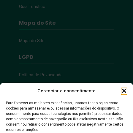
Guia Turístico
Mapa do Site
Mapa do Site
LGPD
Política de Privacidade
Acessibilidade
Gerenciar o consentimento
Para fornecer as melhores experiências, usamos tecnologias como
cookies para armazenar e/ou acessar informações do dispositivo. O
Acessibilidade
consentimento para essas tecnologias nos permitirá processar dados
como comportamento de navegação ou IDs exclusivos neste site. Não
consentir ou retirar o consentimento pode afetar negativamente certos
recursos e funções.