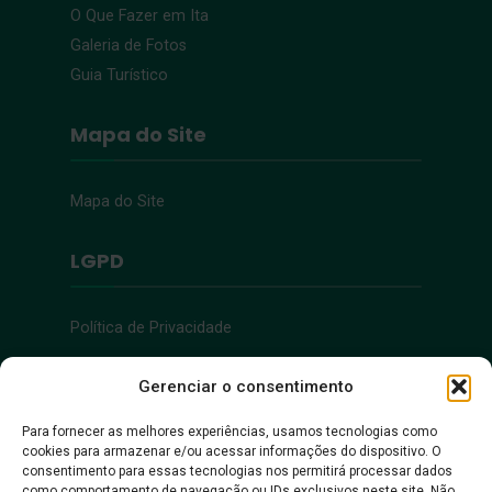
O Que Fazer em Ita
Galeria de Fotos
Guia Turístico
Mapa do Site
Mapa do Site
LGPD
Política de Privacidade
Acessibilidade
Gerenciar o consentimento
Para fornecer as melhores experiências, usamos tecnologias como
cookies para armazenar e/ou acessar informações do dispositivo. O
Acessibilidade
consentimento para essas tecnologias nos permitirá processar dados
como comportamento de navegação ou IDs exclusivos neste site. Não