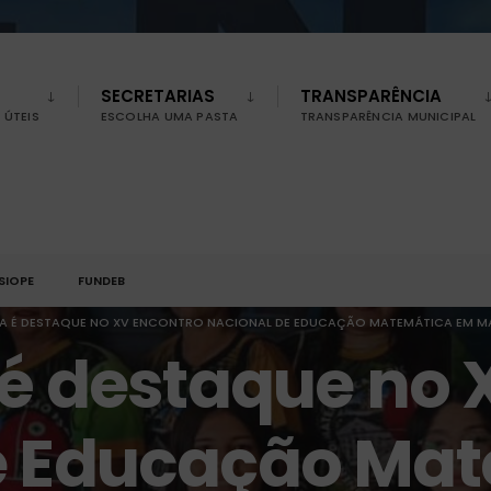
SECRETARIAS
TRANSPARÊNCIA
ÚTEIS
ESCOLHA UMA PASTA
TRANSPARÊNCIA MUNICIPAL
SIOPE
FUNDEB
A É DESTAQUE NO XV ENCONTRO NACIONAL DE EDUCAÇÃO MATEMÁTICA EM 
 é destaque no 
e Educação Ma