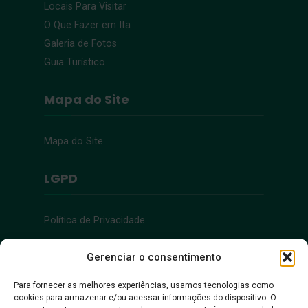
Locais Para Visitar
O Que Fazer em Ita
Galeria de Fotos
Guia Turístico
Mapa do Site
Mapa do Site
LGPD
Política de Privacidade
Acessibilidade
Gerenciar o consentimento
Para fornecer as melhores experiências, usamos tecnologias como
cookies para armazenar e/ou acessar informações do dispositivo. O
Acessibilidade