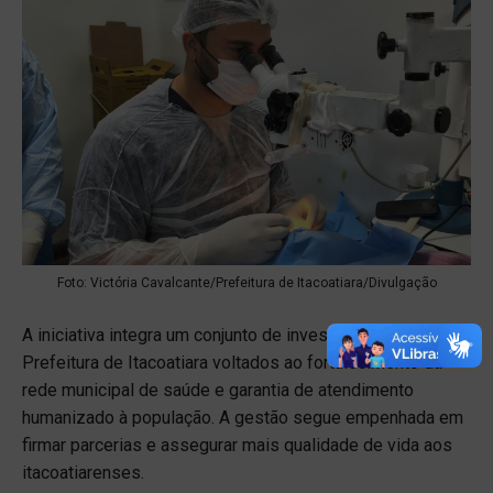
Foto: Victória Cavalcante/Prefeitura de Itacoatiara/Divulgação
A iniciativa integra um conjunto de investimentos da
Prefeitura de Itacoatiara voltados ao fortalecimento da
rede municipal de saúde e garantia de atendimento
humanizado à população. A gestão segue empenhada em
firmar parcerias e assegurar mais qualidade de vida aos
itacoatiarenses.