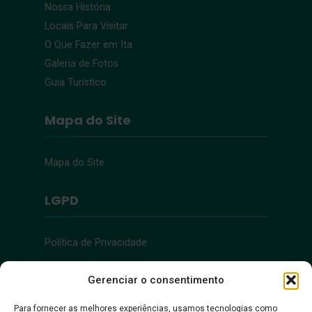
Nossa História
Locais Para Visitar
O Que Fazer em Ita
Galeria de Fotos
Guia Turístico
Mapa do Site
Mapa do Site
LGPD
Política de Privacidade
Acessibilidade
Gerenciar o consentimento
Para fornecer as melhores experiências, usamos tecnologias como