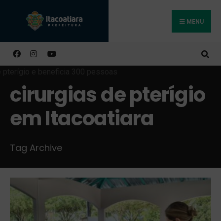
MENU
Buscar
cirurgias de pterígio
em Itacoatiara
Tag Archive