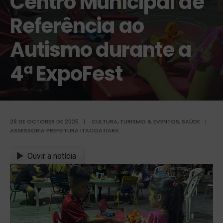
Centro Municipal de
Referência ao
Autismo durante a
4ª ExpoFest
28 DE OCTOBER DE 2025
|
CULTURA, TURISMO & EVENTOS
,
SAÚDE
|
ASSESSORIA PREFEITURA ITACOATIARA
Ouvir a notícia