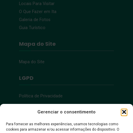
Locais Para Visitar
O Que Fazer em Ita
Galeria de Fotos
Guia Turístico
Mapa do Site
Mapa do Site
LGPD
Política de Privacidade
Acessibilidade
Gerenciar o consentimento
Para fornecer as melhores experiências, usamos tecnologias como
cookies para armazenar e/ou acessar informações do dispositivo. O
Acessibilidade