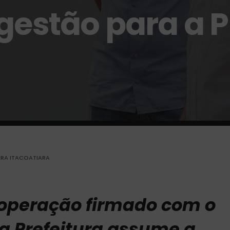
gestão para a P
URA ITACOATIARA
operação firmado com o
a Prefeitura assume a