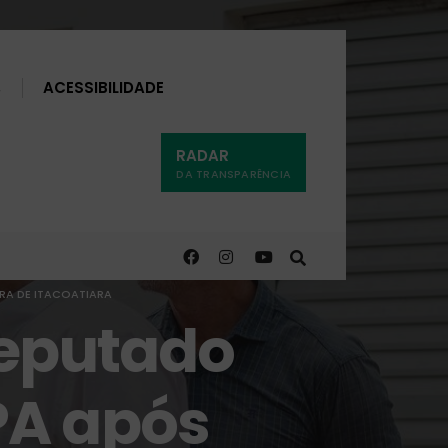
Buscar
ACESSIBILIDADE
RADAR
DA TRANSPARÊNCIA
URA DE ITACOATIARA
deputado
PA após