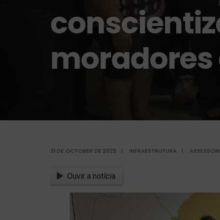
conscientiz
moradores 
31 DE OCTOBER DE 2025
|
INFRAESTRUTURA
|
ASSESSORI
Ouvir a notícia