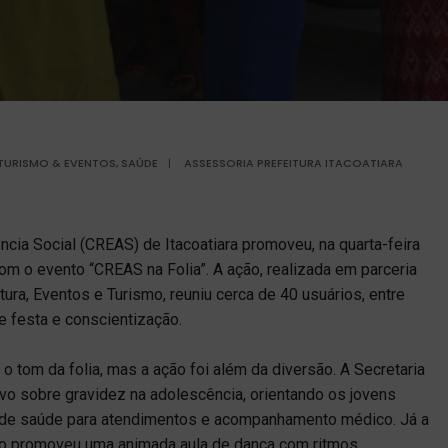
 TURISMO & EVENTOS
,
SAÚDE
|
ASSESSORIA PREFEITURA ITACOATIARA
cia Social (CREAS) de Itacoatiara promoveu, na quarta-feira
om o evento “CREAS na Folia”. A ação, realizada em parceria
ura, Eventos e Turismo, reuniu cerca de 40 usuários, entre
e festa e conscientização.
o tom da folia, mas a ação foi além da diversão. A Secretaria
vo sobre gravidez na adolescência, orientando os jovens
s de saúde para atendimentos e acompanhamento médico. Já a
smo promoveu uma animada aula de dança com ritmos