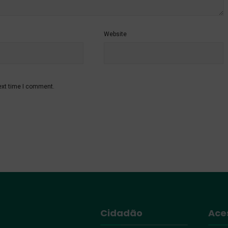
Website
ext time I comment.
Cidadão
Ace