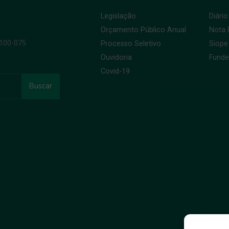
Legislação
Diário
Orçamento Público Anual
Nota F
9100-075
Processo Seletivo
Siope
Ouvidoria
Fund
Covid-19
Buscar