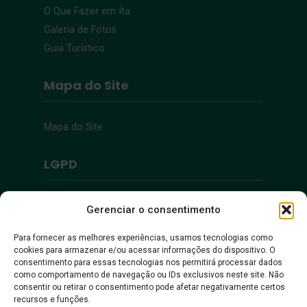
O Que Fazer em Ita
Galeria de Fotos
Guia Turístico
Mapa do Site
Mapa do Site
LGPD
Política de Privacidade
Gerenciar o consentimento
Para fornecer as melhores experiências, usamos tecnologias como
Acessibilidade
cookies para armazenar e/ou acessar informações do dispositivo. O
consentimento para essas tecnologias nos permitirá processar dados
como comportamento de navegação ou IDs exclusivos neste site. Não
Acessibilidade
consentir ou retirar o consentimento pode afetar negativamente certos
recursos e funções.