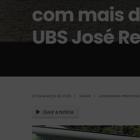
com mais d
UBS José R
23 DE MARÇO DE 2026
|
SAÚDE
|
ASSESSORIA PREFEITU
Ouvir a notícia