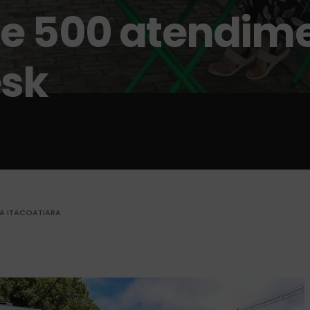
e 500 atendim
esk
RA ITACOATIARA