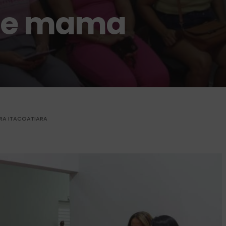
 de mama
URA ITACOATIARA