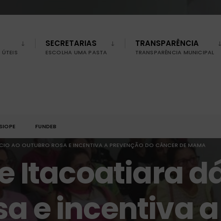
SECRETARIAS
TRANSPARÊNCIA
ÚTEIS
ESCOLHA UMA PASTA
TRANSPARÊNCIA MUNICIPAL
SIOPE
FUNDEB
NÍCIO AO OUTUBRO ROSA E INCENTIVA A PREVENÇÃO DO CÂNCER DE MAMA
e Itacoatiara dá
a e incentiva 