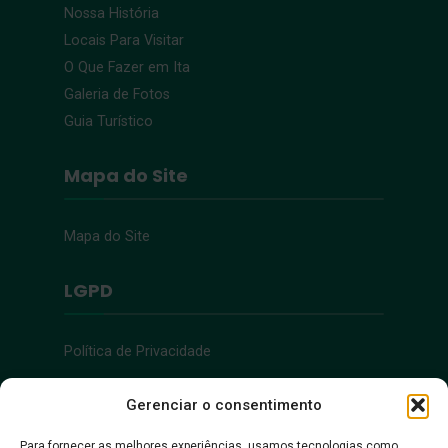
Nossa História
Locais Para Visitar
O Que Fazer em Ita
Galeria de Fotos
Guia Turístico
Mapa do Site
Mapa do Site
LGPD
Política de Privacidade
Acessibilidade
Gerenciar o consentimento
Para fornecer as melhores experiências, usamos tecnologias como