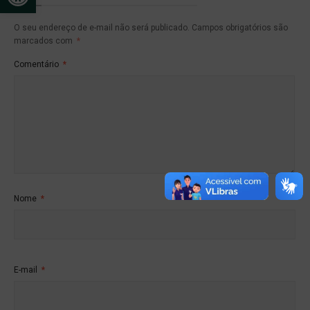
O seu endereço de e-mail não será publicado.
Campos obrigatórios são
marcados com
*
Comentário
*
Nome
*
E-mail
*