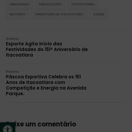
AMAZONAS
ENDOSCOPIA
ITACOATIARA
MUTIRÃO
PREFEITURA DE ITACOATIARA
SAÚDE
Anterior:
Esporte Agita Início das
Festividades do 151º Aniversário de
Itacoatiara
Próximo:
Páscoa Esportiva Celebra os 151
Anos de Itacoatiara com
Competição e Energia na Avenida
Parque.
Abrir a barra de ferramentas
Deixe um comentário