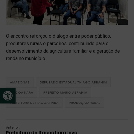
O encontro reforçou o diálogo entre poder público,
produtores rurais e parceiros, contribuindo para o
desenvolvimento da agricultura familiar e a geração de
renda no município.
AMAZONAS
DEPUTADO ESTADUAL THIAGO ABRAHIM
Open toolbar
ITACOATIARA
PREFEITO MÁRIO ABRAHIM
PREFEITURA DE ITACOATIARA
PRODUÇÃO RURAL
Anterior:
Prefeitura de Itacoatiara leva