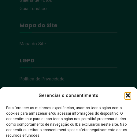
Galeria de Fotos
Guia Turístico
Mapa do Site
Mapa do Site
LGPD
Política de Privacidade
Acessibilidade
Gerenciar o consentimento
Para fornecer as melhores experiências, usamos tecnologias como
cookies para armazenar e/ou acessar informações do dispositivo. O
Acessibilidade
consentimento para essas tecnologias nos permitirá processar dados
como comportamento de navegação ou IDs exclusivos neste site. Não
consentir ou retirar o consentimento pode afetar negativamente certos
recursos e funções.