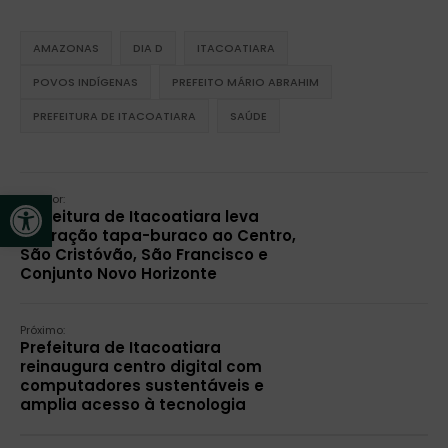
AMAZONAS
DIA D
ITACOATIARA
POVOS INDÍGENAS
PREFEITO MÁRIO ABRAHIM
PREFEITURA DE ITACOATIARA
SAÚDE
Open toolbar
Anterior:
Prefeitura de Itacoatiara leva
operação tapa-buraco ao Centro,
São Cristóvão, São Francisco e
Conjunto Novo Horizonte
Próximo:
Prefeitura de Itacoatiara
reinaugura centro digital com
computadores sustentáveis e
amplia acesso à tecnologia