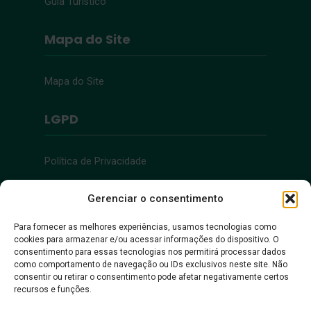
Guia Turístico
Mapa do Site
Mapa do Site
LGPD
Política de Privacidade
Acessibilidade
Gerenciar o consentimento
Para fornecer as melhores experiências, usamos tecnologias como
cookies para armazenar e/ou acessar informações do dispositivo. O
Acessibilidade
consentimento para essas tecnologias nos permitirá processar dados
como comportamento de navegação ou IDs exclusivos neste site. Não
consentir ou retirar o consentimento pode afetar negativamente certos
recursos e funções.