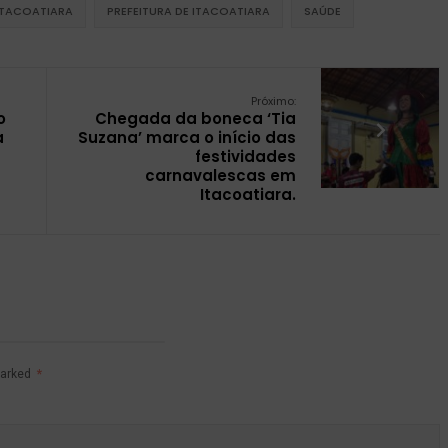
ITACOATIARA
PREFEITURA DE ITACOATIARA
SAÚDE
Próximo:
o
Chegada da boneca ‘Tia
a
Suzana’ marca o início das
festividades
carnavalescas em
Itacoatiara.
marked
*