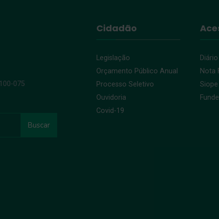
Cidadão
Ace
Legislação
Diário
Orçamento Público Anual
Nota F
9100-075
Processo Seletivo
Siope
Ouvidoria
Fund
Covid-19
Buscar