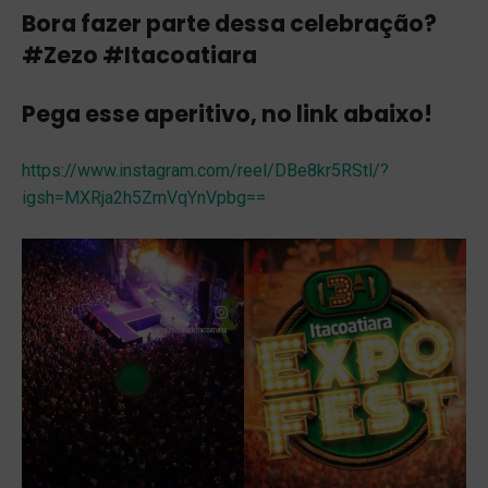
Bora fazer parte dessa celebração?
#Zezo #Itacoatiara
Pega esse aperitivo, no link abaixo!
https://www.instagram.com/reel/DBe8kr5RStl/?
igsh=MXRja2h5ZmVqYnVpbg==