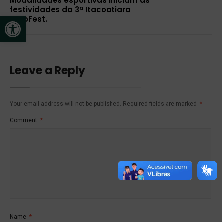
Modalidades esportivas iniciam as
festividades da 3ª Itacoatiara
Open toolbar
ExpoFest.
Leave a Reply
Your email address will not be published.
Required fields are marked
*
Comment
*
Name
*