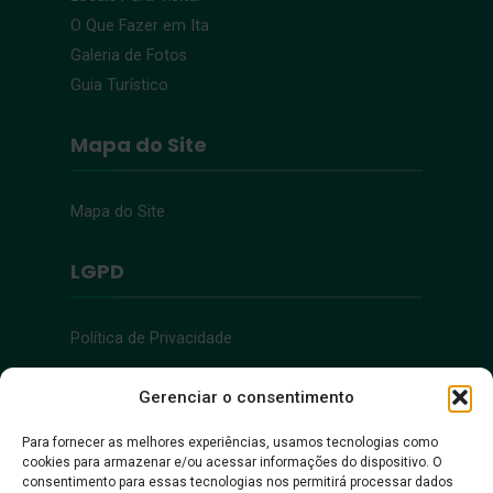
O Que Fazer em Ita
Galeria de Fotos
Guia Turístico
Mapa do Site
Mapa do Site
LGPD
Política de Privacidade
Acessibilidade
Gerenciar o consentimento
Para fornecer as melhores experiências, usamos tecnologias como
cookies para armazenar e/ou acessar informações do dispositivo. O
Acessibilidade
consentimento para essas tecnologias nos permitirá processar dados