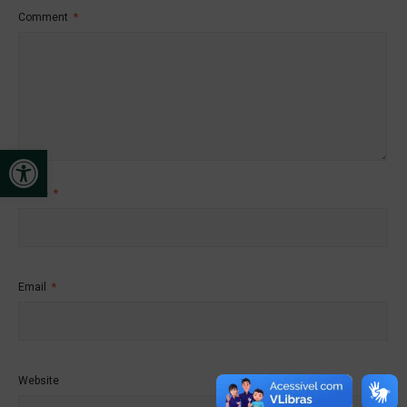
Comment
*
Open toolbar
Name
*
Email
*
Website