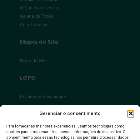
O Que Fazer em Ita
Galeria de Fotos
Guia Turístico
Mapa do Site
Mapa do Site
LGPD
Política de Privacidade
Acessibilidade
Gerenciar o consentimento
Para fornecer as melhores experiências, usamos tecnologias como
cookies para armazenar e/ou acessar informações do dispositivo. O
Acessibilidade
consentimento para essas tecnologias nos permitirá processar dados