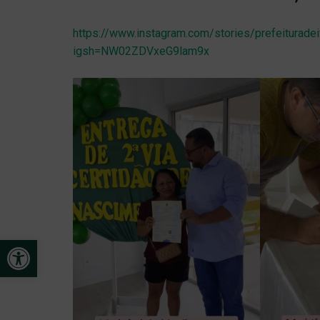
https://www.instagram.com/stories/prefeiturad
igsh=NW02ZDVxeG9lam9x
Open toolbar