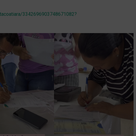
eitacoatiara/3342696903748671082?