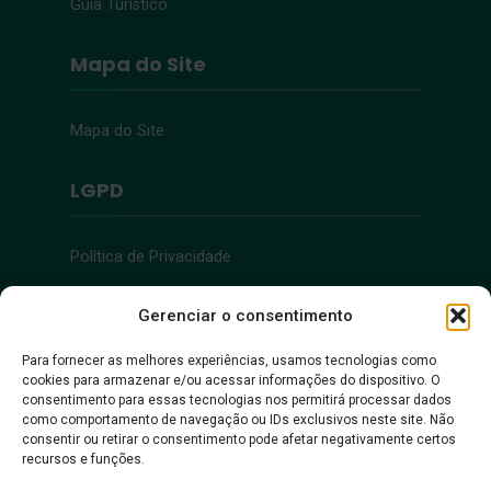
Guia Turístico
Mapa do Site
Mapa do Site
LGPD
Política de Privacidade
Acessibilidade
Gerenciar o consentimento
Para fornecer as melhores experiências, usamos tecnologias como
cookies para armazenar e/ou acessar informações do dispositivo. O
Acessibilidade
consentimento para essas tecnologias nos permitirá processar dados
como comportamento de navegação ou IDs exclusivos neste site. Não
consentir ou retirar o consentimento pode afetar negativamente certos
recursos e funções.