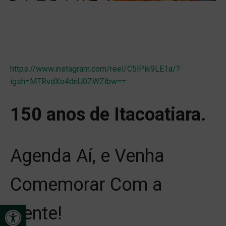
https://www.instagram.com/reel/C5lPik9LE1a/?
igsh=MTRvdXo4dnU0ZWZlbw==
150 anos de Itacoatiara.
Agenda Aí, e Venha
Comemorar Com a
Open toolbar
Gente!