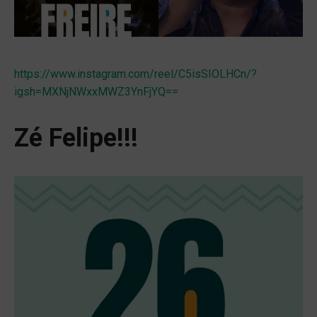
https://www.instagram.com/reel/C5isSIOLHCn/?
igsh=MXNjNWxxMWZ3YnFjYQ==
Zé Felipe!!!