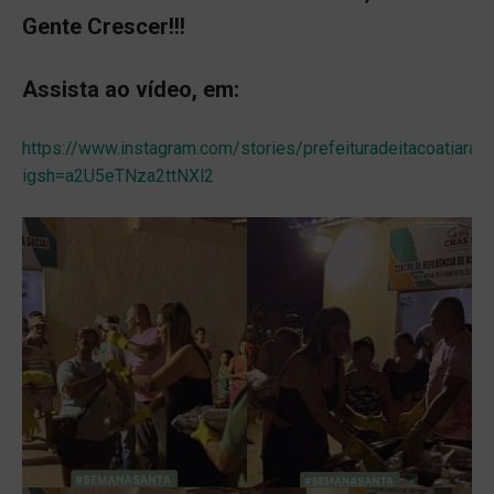
Gente Crescer!!!
Assista ao vídeo, em:
https://www.instagram.com/stories/prefeituradeitacoatia
igsh=a2U5eTNza2ttNXl2