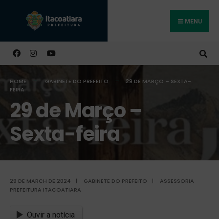
MENU
Buscar
HOME
GABINETE DO PREFEITO
29 DE MARÇO – SEXTA-
FEIRA
29 de Março –
Sexta-feira
29 DE MARCH DE 2024
|
GABINETE DO PREFEITO
|
ASSESSORIA
PREFEITURA ITACOATIARA
Ouvir a notícia