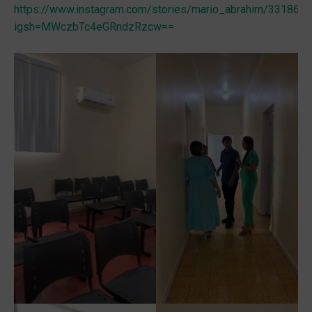
https://www.instagram.com/stories/mario_abrahim/33186
igsh=MWczbTc4eGRndzRzcw==