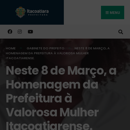
MENU
Buscar
HOME
GABINETE DO PREFEITO
NESTE 8 DE MARÇO, A
HOMENAGEM DA PREFEITURA À VALOROSA MULHER
ITACOATIARENSE.
Neste 8 de Março, a
Homenagem da
Prefeitura à
Valorosa Mulher
Itacoatiarense.