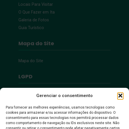
Locais Para Visitar
O Que Fazer em Ita
Galeria de Fotos
Guia Turístico
Mapa do Site
Mapa do Site
LGPD
Política de Privacidade
Gerenciar o consentimento
Para fornecer as melhores experiências, usamos tecnologias como
Acessibilidade
cookies para armazenar e/ou acessar informações do dispositivo. O
consentimento para essas tecnologias nos permitirá processar dados
como comportamento de navegação ou IDs exclusivos neste site. Não
Acessibilidade
consentir ou retirar o consentimento pode afetar negativamente certos