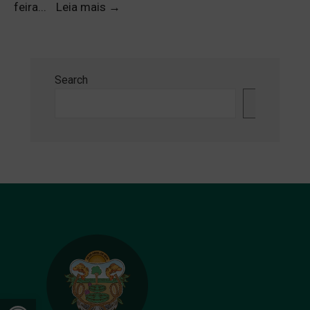
feira
...
Leia mais
→
Search
Search
Open toolbar