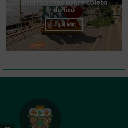
informações sobre coleta
do lixo
Clique aqui
Open toolbar