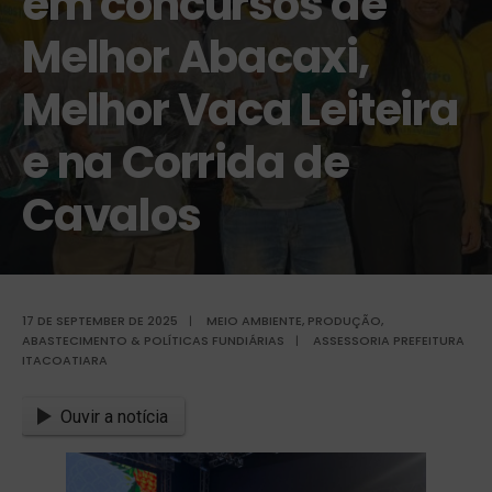
em concursos de
Melhor Abacaxi,
Melhor Vaca Leiteira
e na Corrida de
Cavalos
17 DE SEPTEMBER DE 2025
|
MEIO AMBIENTE
,
PRODUÇÃO,
ABASTECIMENTO & POLÍTICAS FUNDIÁRIAS
|
ASSESSORIA PREFEITURA
ITACOATIARA
Ouvir a notícia